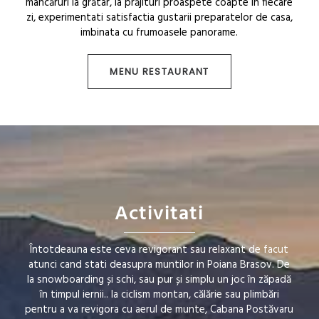
mâncăruri la grătar, la prăjituri proaspete coapte în fiecare
zi, experimentati satisfactia gustarii preparatelor de casa,
imbinata cu frumoasele panorame.
MENU RESTAURANT
Activitati
Întotdeauna este ceva revigorant sau relaxant de facut
atunci cand stati deasupra muntilor in Poiana Brasov. De
la snowboarding și schi, sau pur și simplu un joc în zăpadă
în timpul iernii.. la ciclism montan, călărie sau plimbări
pentru a va revigora cu aerul de munte, Cabana Postăvaru