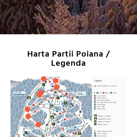
Harta Partii Poiana /
Legenda
1
2
3
4
10
5
11
12
6
7
9
8