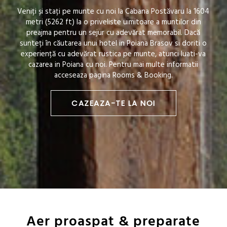
Veniți și stați pe munte cu noi la Cabana Postăvaru la 1604
metri (5262 ft) la o priveliste uimitoare a muntilor din
preajma pentru un sejur cu adevărat memorabil. Dacă
sunteți în căutarea unui hotel in Poiana Brasov si doriti o
experiență cu adevărat rustica pe munte, atunci luati-va
cazarea in Poiana cu noi. Pentru mai multe informatii
acceseaza pagina Rooms & Booking.
CAZEAZA-TE LA NOI
Aer proaspat & preparate