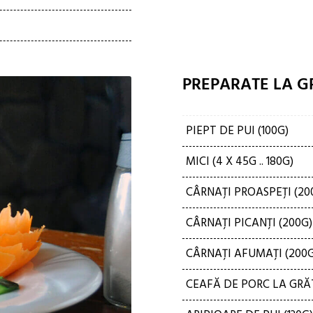
PREPARATE LA G
PIEPT DE PUI (100G)
MICI (4 X 45G .. 180G)
CÂRNAȚI PROASPEȚI (20
CÂRNAȚI PICANȚI (200G)
CÂRNAȚI AFUMAȚI (200G
CEAFĂ DE PORC LA GRĂT