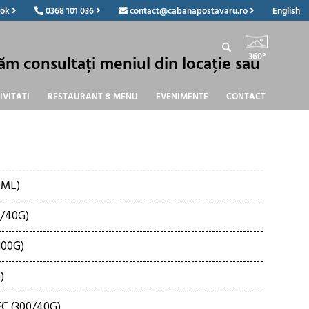
ook
0368 101 036
contact@cabanapostavaru.ro
English
360°
ugăm consultați meniul din locație sau
IVITATI
RESTAURANT & MENU
EVENIMENTE
CONTACT
0ML)
/40G)
100G)
)
C (300/40G)