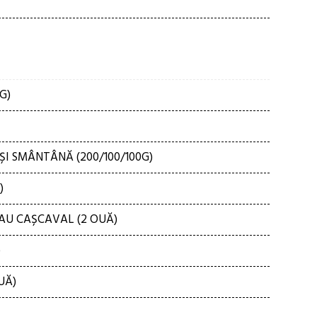
G)
I SMÂNTÂNĂ (200/100/100G)
)
AU CAȘCAVAL (2 OUĂ)
)
UĂ)