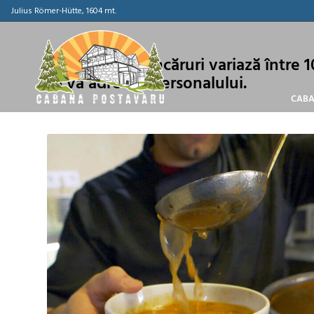
Julius Römer-Hütte, 1604 mt.
Prețurile la mâncăruri variază între 1
să vă adresați personalului.
CABA