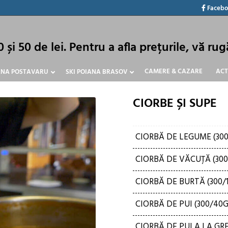
Faceb
0 și 50 de lei. Pentru a afla prețurile, vă r
CAMERE & CAZARE
ACT
NA POSTAVARU
SKI POIANA BRASOV
CIORBE ȘI SUPE
CIORBĂ DE LEGUME (30
CIORBĂ DE VĂCUȚĂ (300
CIORBĂ DE BURTĂ (300/
CIORBĂ DE PUI (300/40G
CIORBĂ DE PUI A LA GRE