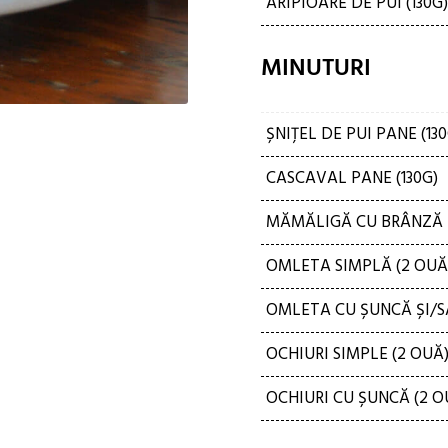
ARIPIOARE DE PUI (130G)
MINUTURI
ȘNIȚEL DE PUI PANE (130
CASCAVAL PANE (130G)
MĂMĂLIGĂ CU BRÂNZĂ Ș
OMLETA SIMPLĂ (2 OUĂ
OMLETA CU ȘUNCĂ ȘI/S
OCHIURI SIMPLE (2 OUĂ
OCHIURI CU ȘUNCĂ (2 O