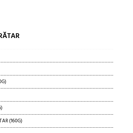
RĂTAR
0G)
)
AR (160G)