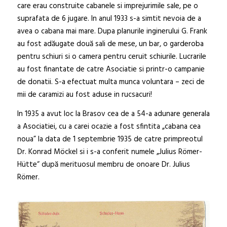
care erau construite cabanele si imprejurimile sale, pe o
suprafata de 6 jugare. In anul 1933 s-a simtit nevoia de a
avea o cabana mai mare. Dupa planurile inginerului G. Frank
au fost adăugate două sali de mese, un bar, o garderoba
pentru schiuri si o camera pentru ceruit schiurile. Lucrarile
au fost finantate de catre Asociatie si printr-o campanie
de donatii. S-a efectuat multa munca voluntara – zeci de
mii de caramizi au fost aduse in rucsacuri!
In 1935 a avut loc la Brasov cea de a 54-a adunare generala
a Asociatiei, cu a carei ocazie a fost sfintita „cabana cea
noua” la data de 1 septembrie 1935 de catre primpreotul
Dr. Konrad Möckel si i s-a conferit numele „Julius Römer-
Hütte“ după merituosul membru de onoare Dr. Julius
Römer.