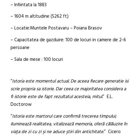
– Infiintata la 1883
– 1604 m altitudine (5262 ft)
– Locatie:Muntele Postavaru – Poiana Brasov
– Capacitatea de gazduire: 100 de locuri in camere de 2-6
persoane
– Sala de mese : 100 locuri
“
Istoria este momentul actual. De aceea fiecare generatie isi
scrie propria sa istorie. Dar ceea ce majoritatea considera a
fi istorie este de fapt rezultatul acesteia, mitul.
” E.L.
Doctorow
“
Istoria este martorul care confirmă trecerea timpului;
iluminează realitatea, vitalizează memoria, oferă călăuzire în
viaţa de zi cu zi şi ne aduce ştiri din antichitate.
” Cicero