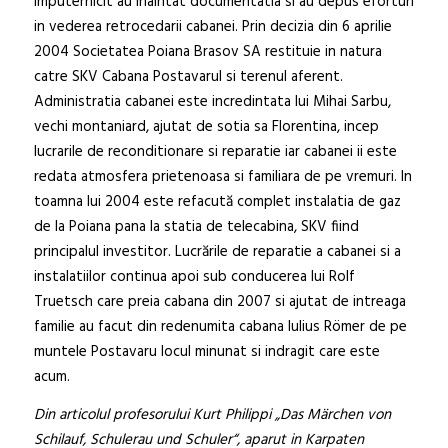
imputernicit au inaintat documentatia si au depus eforturi
in vederea retrocedarii cabanei. Prin decizia din 6 aprilie
2004 Societatea Poiana Brasov SA restituie in natura
catre SKV Cabana Postavarul si terenul aferent.
Administratia cabanei este incredintata lui Mihai Sarbu,
vechi montaniard, ajutat de sotia sa Florentina, incep
lucrarile de reconditionare si reparatie iar cabanei ii este
redata atmosfera prietenoasa si familiara de pe vremuri. In
toamna lui 2004 este refacută complet instalatia de gaz
de la Poiana pana la statia de telecabina, SKV fiind
principalul investitor. Lucrările de reparatie a cabanei si a
instalatiilor continua apoi sub conducerea lui Rolf
Truetsch care preia cabana din 2007 si ajutat de intreaga
familie au facut din redenumita cabana Iulius Römer de pe
muntele Postavaru locul minunat si indragit care este
acum.
Din articolul profesorului Kurt Philippi „Das Märchen von
Schilauf, Schulerau und Schuler“, aparut in Karpaten