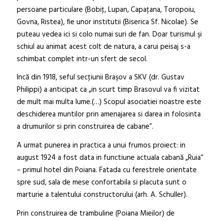
persoane particulare (Bobiţ, Lupan, Capaţana, Toropoiu,
Govna, Ristea), fie unor institutii (Biserica Sf. Nicolae). Se
puteau vedea ici si colo numai suri de fan. Doar turismul şi
schiul au animat acest colt de natura, a carui peisaj s-a
schimbat complet intr-un sfert de secol.
Incă din 1918, seful secţiunii Braşov a SKV (dr. Gustav
Philippi) a anticipat ca „in scurt timp Brasovul va fi vizitat
de mult mai multa lume.(…) Scopul asociatiei noastre este
deschiderea muntilor prin amenajarea si darea in folosinta
a drumurilor si prin construirea de cabane”.
A urmat punerea in practica a unui frumos proiect: in
august 1924 a fost data in functiune actuala cabană „Ruia“
– primul hotel din Poiana. Fatada cu ferestrele orientate
spre sud, sala de mese confortabila si placuta sunt o
marturie a talentului constructorului (arh. A. Schuller).
Prin construirea de trambuline (Poiana Mieilor) de