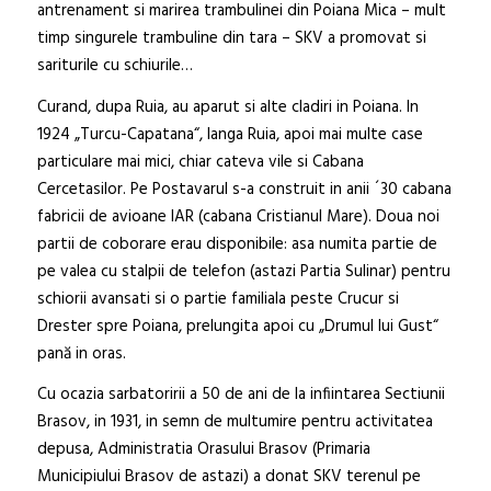
antrenament si marirea trambulinei din Poiana Mica – mult
timp singurele trambuline din tara – SKV a promovat si
sariturile cu schiurile…
Curand, dupa Ruia, au aparut si alte cladiri in Poiana. In
1924 „Turcu-Capatana“, langa Ruia, apoi mai multe case
particulare mai mici, chiar cateva vile si Cabana
Cercetasilor. Pe Postavarul s-a construit in anii ´30 cabana
fabricii de avioane IAR (cabana Cristianul Mare). Doua noi
partii de coborare erau disponibile: asa numita partie de
pe valea cu stalpii de telefon (astazi Partia Sulinar) pentru
schiorii avansati si o partie familiala peste Crucur si
Drester spre Poiana, prelungita apoi cu „Drumul lui Gust“
pană in oras.
Cu ocazia sarbatoririi a 50 de ani de la infiintarea Sectiunii
Brasov, in 1931, in semn de multumire pentru activitatea
depusa, Administratia Orasului Brasov (Primaria
Municipiului Brasov de astazi) a donat SKV terenul pe