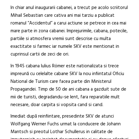
In chiar anul inaugurarii cabanei, a trecut pe acolo scriitorul
Mihail Sebastian care cativa ani mai tarziu a publicat
romanul “Accidentul” a carui actiune se petrece in cea mai
mare parte in zona cabanei. Imprejurimile, cabana, potecile,
partiile si atmosfera vremii sunt descrise cu multa
exactitate si farmec iar numele SKV este mentionat in
cuprinsul cartii de zeci de ori.
In 1945 cabana Iulius Römer este nationalizata si trece
impreună cu celelalte cabane SKV la nou infiintatul Oficiu
National de Turism care facea parte din Ministerul
Propagandei. Timp de 50 de ani cabana a gazduit sute de
mii de turisti, degradandu-se lent, fara reparatiile mult
necesare, doar carpita si vopsita cand si cand.
Imediat după reinfiintare, presedinte SKV de atunci
Wolfgang Werner Fuchs urmat la conducere de Johann
Mantsch si preotul Lothar Schullerus in calitate de