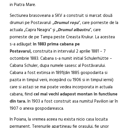
in Piatra Mare.
Sectiunea brasoveana a SKV a construit si marcat două
drumuri pe Postavarul: „
Drumul roşu
“, care porneste de la
actuala „Capra Neagra“ şi „
Drumul albastru
“, care
porneste de pe Tampa peste Creasta Krukur. La acestea
s-a adăugat
in 1883 prima cabana pe
Postavarul,
construita in intervalul 2 aprilie 1881 – 7
octombrie 1883. Cabana s-a numit initial Schulerhütte –
Cabana Schuler, dupa numele sasesc al Postăvarului.
Cabana a fost extinsa in 1891(din 1885 gospodarita si
pazita in timpul verii, incepând cu 1906 si in timpul iernii)
care si astazi se mai poate vedea incorporata in actuala
cabana, fiind
cel mai vechi adapost montan in functiune
din tara.
In 1903 a fost construit asa numitul Pavilion iar în
1907 o anexa gospodareasca.
In Poiana, la vremea aceea nu exista nicio casa locuita
permanent. Terenurile apartineau fie orasului, fie unor