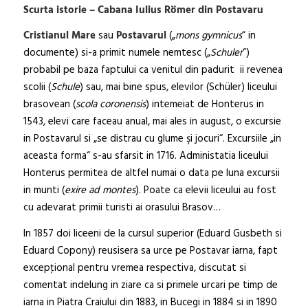
Scurta istorie – Cabana Iulius Römer din Postavaru
Cristianul Mare
sau
Postavarul
(„
mons gymnicus
“ in
documente) si-a primit numele nemtesc („
Schuler
“)
probabil pe baza faptului ca venitul din padurit ii revenea
scolii (
Schule
) sau, mai bine spus, elevilor (Schüler) liceului
brasovean (
scola coronensis
) intemeiat de Honterus in
1543, elevi care faceau anual, mai ales in august, o excursie
in Postavarul si „se distrau cu glume şi jocuri“. Excursiile „in
aceasta forma“ s-au sfarsit in 1716. Administatia liceului
Honterus permitea de altfel numai o data pe luna excursii
in munti (
exire ad montes
). Poate ca elevii liceului au fost
cu adevarat primii turisti ai orasului Brasov…
In 1857 doi liceeni de la cursul superior (Eduard Gusbeth si
Eduard Copony) reusisera sa urce pe Postavar iarna, fapt
excepţional pentru vremea respectiva, discutat si
comentat indelung in ziare ca si primele urcari pe timp de
iarna in Piatra Craiului din 1883, in Bucegi in 1884 si in 1890